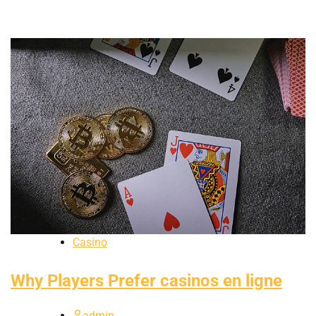
Casino
Why Players Prefer casinos en ligne
admin