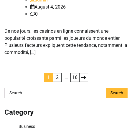
August 4, 2026
0
De nos jours, les casinos en ligne connaissent une
popularité croissante parmi les joueurs du monde entier.
Plusieurs facteurs expliquent cette tendance, notamment la
commodité, […]
Posts
1
2
…
16
pagination
Search
for:
Category
Business