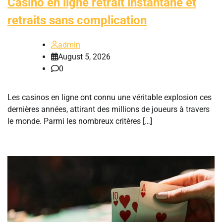
Casino en ligne retrait instantané et
retraits sans complication
admin
August 5, 2026
0
Les casinos en ligne ont connu une véritable explosion ces
dernières années, attirant des millions de joueurs à travers
le monde. Parmi les nombreux critères […]