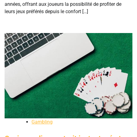
années, offrant aux joueurs la possibilité de profiter de
leurs jeux préférés depuis le confort […]
Gambling