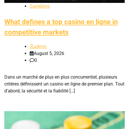
Gambling
What defines a top casino en ligne in
competitive markets
admin
August 5, 2026
0
Dans un marché de plus en plus concurrentiel, plusieurs
critères définissent un casino en ligne de premier plan. Tout
d’abord, la sécurité et la fiabilité […]