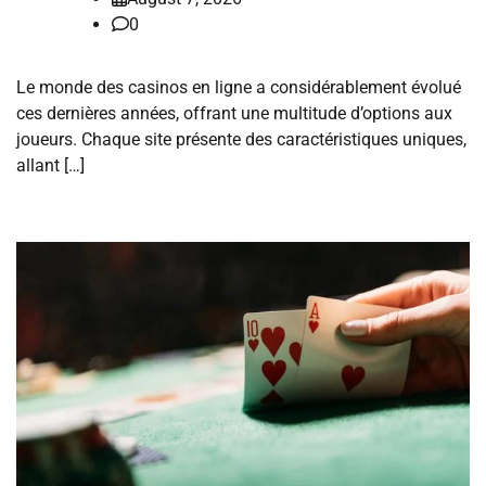
0
Le monde des casinos en ligne a considérablement évolué
ces dernières années, offrant une multitude d’options aux
joueurs. Chaque site présente des caractéristiques uniques,
allant […]