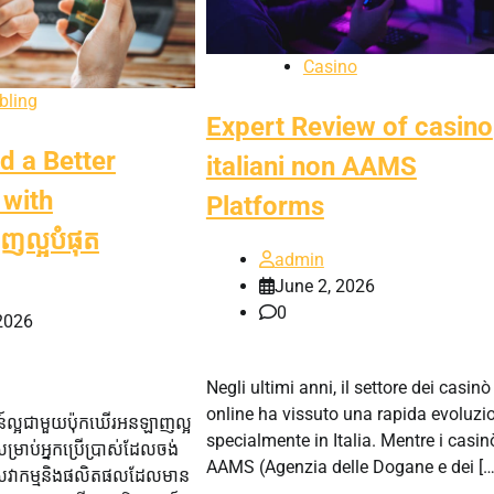
Casino
ling
Expert Review of casino
d a Better
italiani non AAMS
 with
Platforms
ញល្អបំផុត
admin
June 2, 2026
0
2026
Negli ultimi anni, il settore dei casinò
online ha vissuto una rapida evoluzi
ន៍ល្អជាមួយប៉ុកឃើរអនឡាញល្អ
specialmente in Italia. Mentre i casin
ម្រាប់អ្នកប្រើប្រាស់ដែលចង់
AAMS (Agenzia delle Dogane e dei […
សេវាកម្មនិងផលិតផលដែលមាន