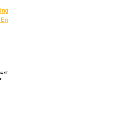
ring
 En
no en
ne