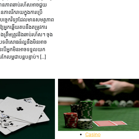
ងមានភាពឆាប់រហ័សអាចជួយ
នភាពរីករាយក្នុងការប្រើ
ស់បច្ចេកវិទ្យាដែលមានសមត្ថភាព
យអ្នកឆ្លើយតបនឹងតម្រូវការ
ត្រឹមត្រូវនិងឆាប់រហ័ស។ ចុង
តបទពិសោធន៍ល្អនឹងមិនអាច
ិនបើអ្នកមិនអាចទទួលយក
ែលម្អជាបន្តបន្ទាប់។ […]
Casino