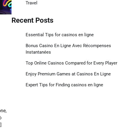
Travel
Recent Posts
Essential Tips for casinos en ligne
Bonus Casino En Ligne Avec Récompenses
Instantanées
Top Online Casinos Compared for Every Player
Enjoy Premium Games at Casinos En Ligne
Expert Tips for Finding casinos en ligne
one,
ò
]