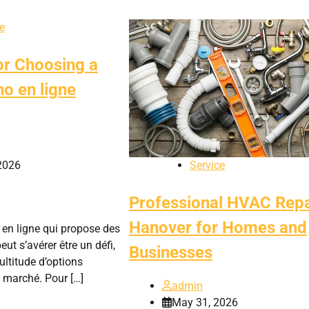
e
or Choosing a
o en ligne
2026
Service
Professional HVAC Repa
Hanover for Homes and
 en ligne qui propose des
eut s’avérer être un défi,
Businesses
ultitude d’options
e marché. Pour […]
admin
May 31, 2026