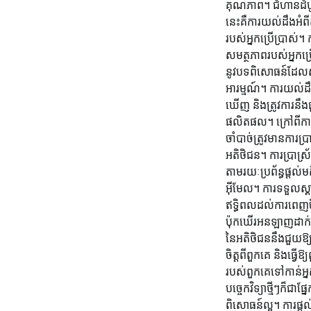
គុណភាព។ ជំហានដំបូ
នេះគឺការយល់ដឹងអំពីត
របស់អ្នកប្រើប្រាស់។ 
សមត្ថភាពរបស់អ្នកប្រ
នូវបទពិសោធន៍ដែលស
អារម្មណ៍។ ការយល់ដឹង
ឃើញ និងត្រូវការនឹងជ
ផលិតផល។ ក្រៅពីការយល
ចាំបាច់ត្រូវមានការប
អតិថិជន។ ការប្រាស្
តាមរយៈប្រព័ន្ធផ្ត
អ៊ីមែល។ ការទទួលស្គ
ឥទ្ធិពលដល់ការពេញច
ប៉ុកឃើរអនឡាញដាក់
នៃអតិថិជននឹងជួយឱ
ចិត្តពីពួកគេ និងធ្វ
របស់ពួកគេទៅកាន់អ្ន
បច្ចេកវិទ្យាថ្មីៗក៏
ពិសោធន៍ល្អ។ ការផ្ត