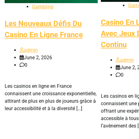
Gamb
Gambling
Casino En 
Les Nouveaux Défis Du
Avec Jeux 
Casino En Ligne France
Continu
admin
June 2, 2026
admin
0
June 2, 
0
Les casinos en ligne en France
connaissent une croissance exponentielle,
Les casinos en li
attirant de plus en plus de joueurs grâce à
connaissent une p
leur accessibilité et à la diversité […]
offrant une expér
accessible à tous
l’avènement des [