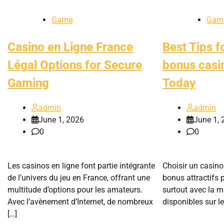
Game
Gam
Casino en Ligne France
Best Tips f
Légal Options for Secure
bonus casin
Gaming
Today
admin
admin
June 1, 2026
June 1, 
0
0
Les casinos en ligne font partie intégrante
Choisir un casino
de l’univers du jeu en France, offrant une
bonus attractifs p
multitude d’options pour les amateurs.
surtout avec la m
Avec l’avènement d’Internet, de nombreux
disponibles sur l
[…]