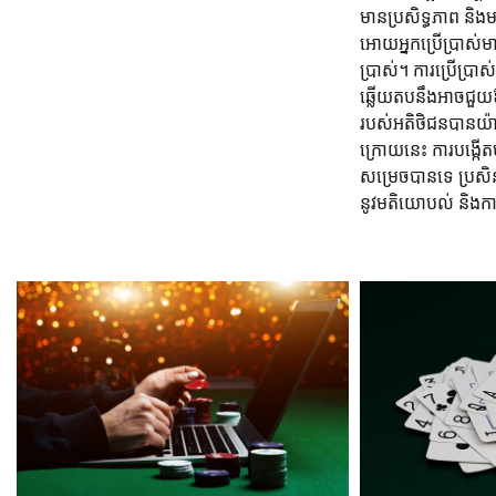
មានប្រសិទ្ធភាព និ
អោយអ្នកប្រើប្រាស់មា
ប្រាស់។ ការប្រើប្រា
ឆ្លើយតបនឹងអាចជួយឱ្
របស់អតិថិជនបានយ៉ាង
ក្រោយនេះ ការបង្កើ
សម្រេចបានទេ ប្រស
នូវមតិយោបល់ និងការក