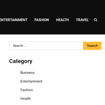
ENTERTAINMENT
FASHION
HEALTH
TRAVEL
Search
for:
Category
Business
Entertainment
Fashion
Health