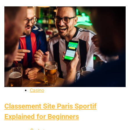
Casino
Classement Site Paris Sportif
Explained for Beginners