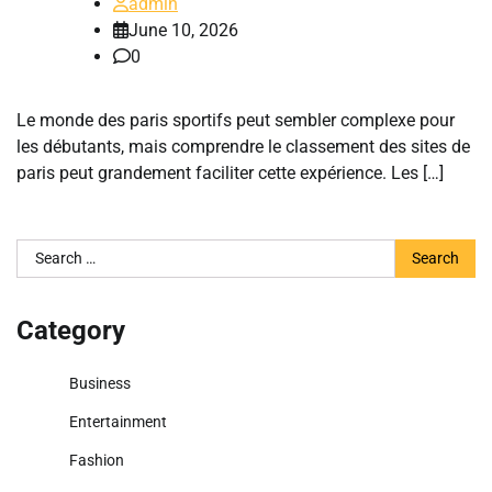
admin
June 10, 2026
0
Le monde des paris sportifs peut sembler complexe pour
les débutants, mais comprendre le classement des sites de
paris peut grandement faciliter cette expérience. Les […]
Search
for:
Category
Business
Entertainment
Fashion