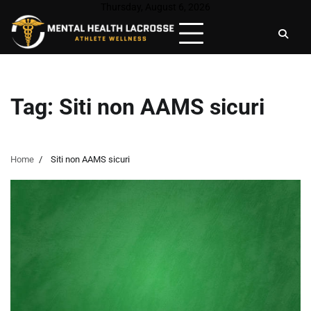
Skip
Thursday, August 6, 2026
to
content
Tag:
Siti non AAMS sicuri
Home
Siti non AAMS sicuri