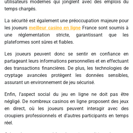
utilisateurs modernes qui jonglent avec des emplois du
temps chargés.
La sécurité est également une préoccupation majeure pour
les joueurs
meilleur casino en ligne
France sont soumis à
une réglementation stricte, garantissant que les
plateformes sont sûres et fiables.
Les joueurs peuvent donc se sentir en confiance en
partageant leurs informations personnelles et en effectuant
des transactions financières. De plus, les technologies de
cryptage avancées protègent les données sensibles,
assurant un environnement de jeu sécurisé.
Enfin, l’aspect social du jeu en ligne ne doit pas être
négligé. De nombreux casinos en ligne proposent des jeux
en direct, où les joueurs peuvent interagir avec des
croupiers professionnels et d’autres participants en temps
réel.