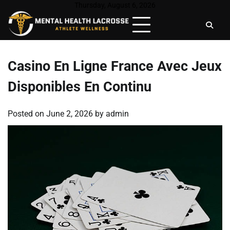
Skip
Thursday, August 6, 2026
to
content
Casino En Ligne France Avec Jeux
Disponibles En Continu
Posted on
June 2, 2026
by
admin