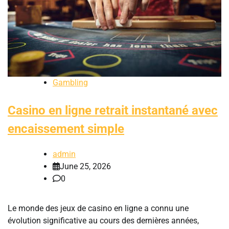
Gambling
Casino en ligne retrait instantané avec
encaissement simple
admin
June 25, 2026
0
Le monde des jeux de casino en ligne a connu une
évolution significative au cours des dernières années,