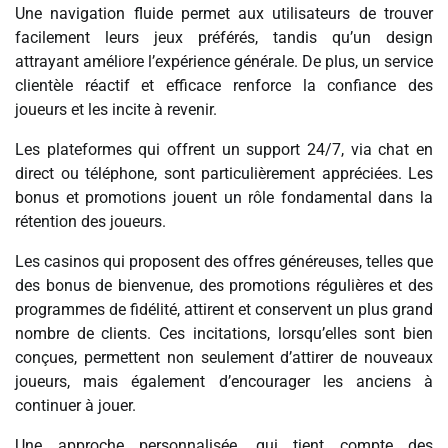
Une navigation fluide permet aux utilisateurs de trouver
facilement leurs jeux préférés, tandis qu’un design
attrayant améliore l’expérience générale. De plus, un service
clientèle réactif et efficace renforce la confiance des
joueurs et les incite à revenir.
Les plateformes qui offrent un support 24/7, via chat en
direct ou téléphone, sont particulièrement appréciées. Les
bonus et promotions jouent un rôle fondamental dans la
rétention des joueurs.
Les casinos qui proposent des offres généreuses, telles que
des bonus de bienvenue, des promotions régulières et des
programmes de fidélité, attirent et conservent un plus grand
nombre de clients. Ces incitations, lorsqu’elles sont bien
conçues, permettent non seulement d’attirer de nouveaux
joueurs, mais également d’encourager les anciens à
continuer à jouer.
Une approche personnalisée, qui tient compte des