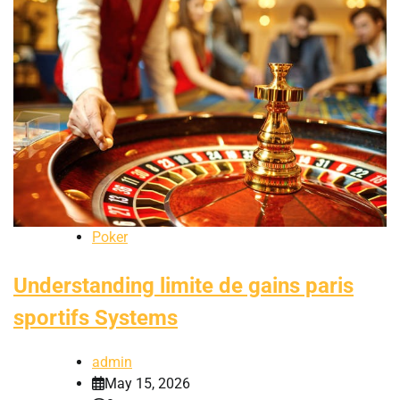
Poker
Understanding limite de gains paris
sportifs Systems
admin
May 15, 2026