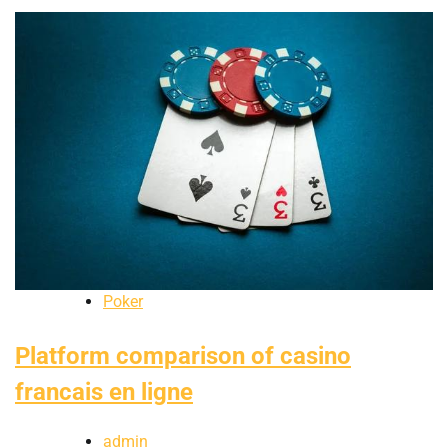
Poker
Platform comparison of casino
francais en ligne
admin