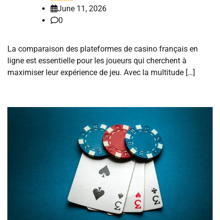
June 11, 2026
0
La comparaison des plateformes de casino français en
ligne est essentielle pour les joueurs qui cherchent à
maximiser leur expérience de jeu. Avec la multitude […]