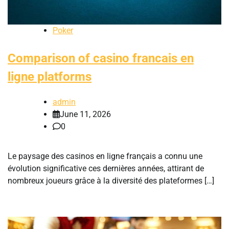
Poker
Comparison of casino francais en
ligne platforms
admin
June 11, 2026
0
Le paysage des casinos en ligne français a connu une
évolution significative ces dernières années, attirant de
nombreux joueurs grâce à la diversité des plateformes […]