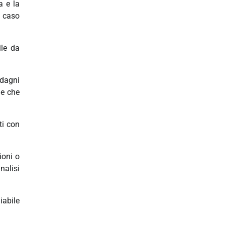
a e la
n caso
ile da
adagni
 e che
ti con
ioni o
nalisi
iabile