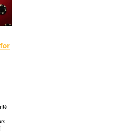
for
rité
rs.
]