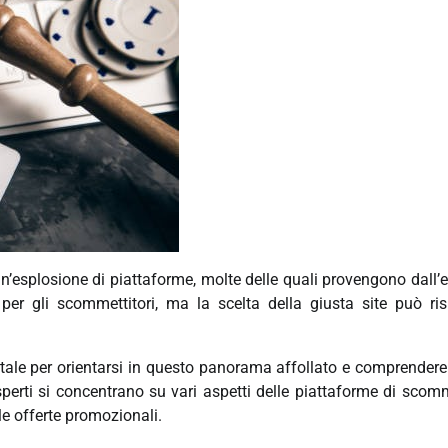
un’esplosione di piattaforme, molte delle quali provengono dall’e
r gli scommettitori, ma la scelta della giusta site può ris
tale per orientarsi in questo panorama affollato e comprendere
 esperti si concentrano su vari aspetti delle piattaforme di sco
e le offerte promozionali.