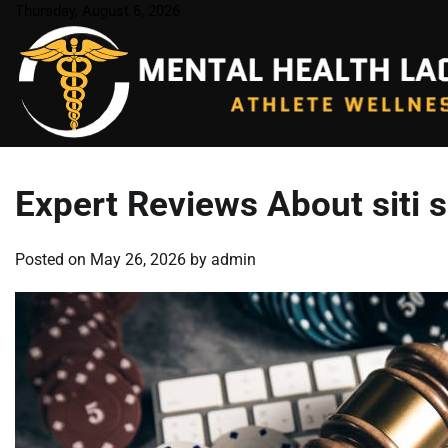
Skip
Thursday, August 6, 2026
to
content
Expert Reviews About siti
Posted on
May 26, 2026
by
admin