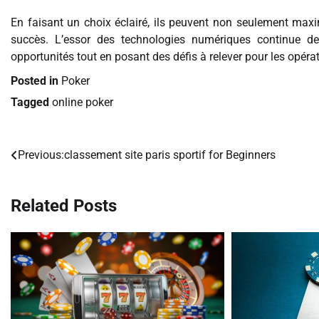
En faisant un choix éclairé, ils peuvent non seulement maxi
succès. L’essor des technologies numériques continue de 
opportunités tout en posant des défis à relever pour les opéra
Posted in
Poker
Tagged
online poker
Previous:
classement site paris sportif for Beginners
Post
navigation
Related Posts