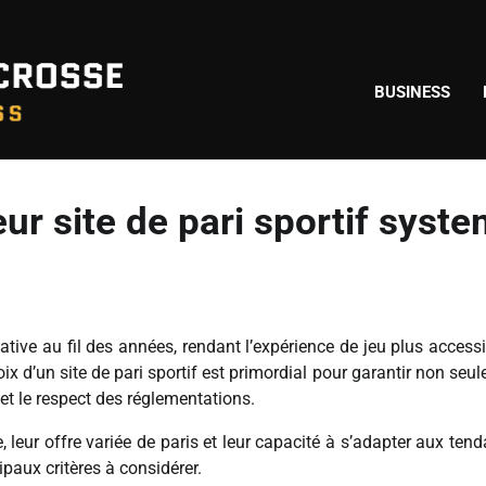
BUSINESS
eur site de pari sportif syst
tive au fil des années, rendant l’expérience de jeu plus accessi
ix d’un site de pari sportif est primordial pour garantir non seu
 et le respect des réglementations.
e, leur offre variée de paris et leur capacité à s’adapter aux ten
ipaux critères à considérer.