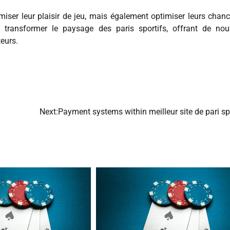
miser leur plaisir de jeu, mais également optimiser leurs chan
transformer le paysage des paris sportifs, offrant de nou
teurs.
Next:
Payment systems within meilleur site de pari sp