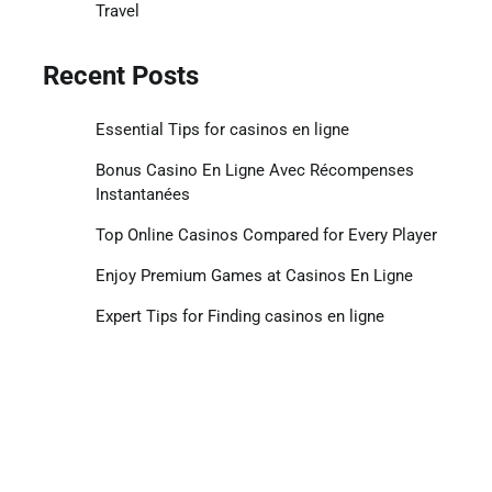
Travel
Recent Posts
Essential Tips for casinos en ligne
Bonus Casino En Ligne Avec Récompenses
Instantanées
Top Online Casinos Compared for Every Player
Enjoy Premium Games at Casinos En Ligne
Expert Tips for Finding casinos en ligne