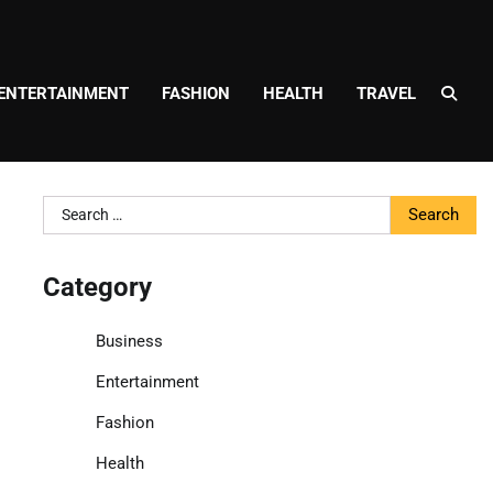
ENTERTAINMENT
FASHION
HEALTH
TRAVEL
Search
for:
Category
Business
Entertainment
Fashion
Health