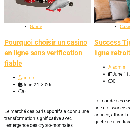
Game
Casi
Pourquoi choisir un casino
Success Tip
en ligne sans verification
ligne retrai
fiable
admin
June 11
admin
0
June 24, 2026
0
Le monde des cas
une croissance ex
Le marché des paris sportifs a connu une
années, attirant 
transformation significative avec
quête de divertis
l’émergence des crypto-monnaies.