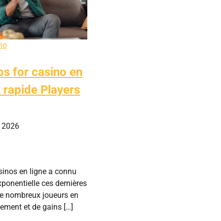
no
s for casino en
t rapide Players
, 2026
inos en ligne a connu
ponentielle ces dernières
de nombreux joueurs en
sement et de gains […]