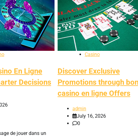
no
Casino
sino En Ligne
Discover Exclusive
arter Decisions
Promotions through bo
casino en ligne Offers
2026
admin
July 16, 2026
0
sage de jouer dans un