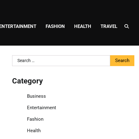
ENTERTAINMENT
FASHION
HEALTH
TRAVEL
Search
for:
Category
Business
Entertainment
Fashion
Health