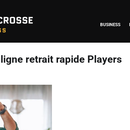
BUSINESS
ligne retrait rapide Players