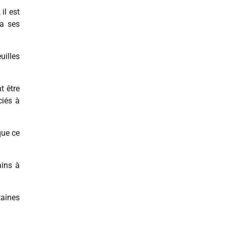
il est
 a ses
uilles
t être
ciés à
que ce
ains à
taines