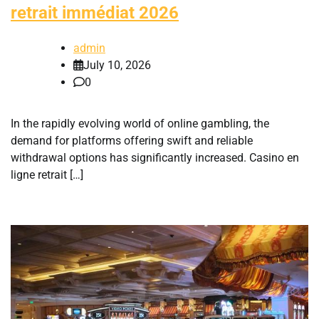
retrait immédiat 2026
admin
July 10, 2026
0
In the rapidly evolving world of online gambling, the
demand for platforms offering swift and reliable
withdrawal options has significantly increased. Casino en
ligne retrait […]