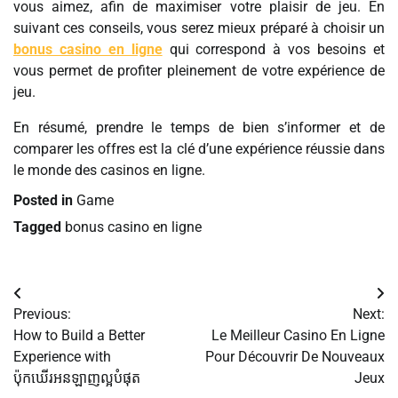
vous aimez, afin de maximiser votre plaisir de jeu. En
suivant ces conseils, vous serez mieux préparé à choisir un
bonus casino en ligne
qui correspond à vos besoins et
vous permet de profiter pleinement de votre expérience de
jeu.
En résumé, prendre le temps de bien s’informer et de
comparer les offres est la clé d’une expérience réussie dans
le monde des casinos en ligne.
Posted in
Game
Tagged
bonus casino en ligne
Post
Previous:
Next:
navigation
How to Build a Better
Le Meilleur Casino En Ligne
Experience with
Pour Découvrir De Nouveaux
ប៉ុកឃើរអនឡាញល្អបំផុត
Jeux