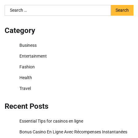
Search
for:
Category
Business
Entertainment
Fashion
Health
Travel
Recent Posts
Essential Tips for casinos en ligne
Bonus Casino En Ligne Avec Récompenses Instantanées