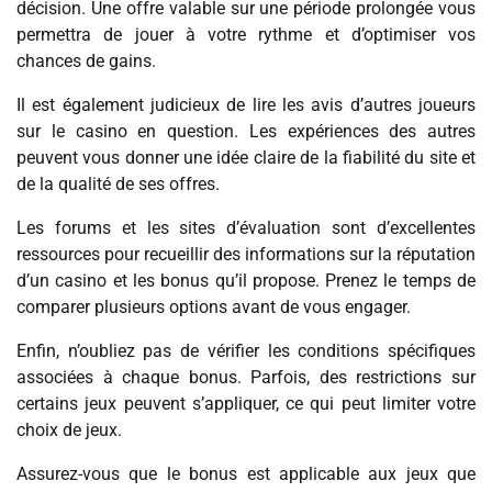
décision. Une offre valable sur une période prolongée vous
permettra de jouer à votre rythme et d’optimiser vos
chances de gains.
Il est également judicieux de lire les avis d’autres joueurs
sur le casino en question. Les expériences des autres
peuvent vous donner une idée claire de la fiabilité du site et
de la qualité de ses offres.
Les forums et les sites d’évaluation sont d’excellentes
ressources pour recueillir des informations sur la réputation
d’un casino et les bonus qu’il propose. Prenez le temps de
comparer plusieurs options avant de vous engager.
Enfin, n’oubliez pas de vérifier les conditions spécifiques
associées à chaque bonus. Parfois, des restrictions sur
certains jeux peuvent s’appliquer, ce qui peut limiter votre
choix de jeux.
Assurez-vous que le bonus est applicable aux jeux que