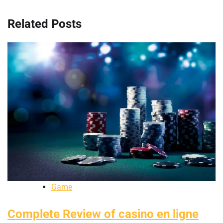
Related Posts
Game
Complete Review of casino en ligne