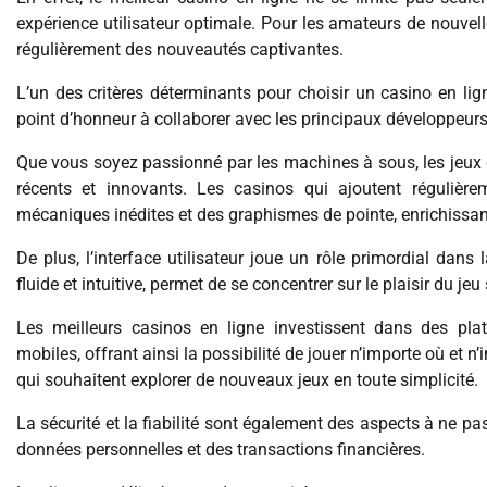
expérience utilisateur optimale. Pour les amateurs de nouvell
régulièrement des nouveautés captivantes.
L’un des critères déterminants pour choisir un casino en lig
point d’honneur à collaborer avec les principaux développeurs d
Que vous soyez passionné par les machines à sous, les jeux de
récents et innovants. Les casinos qui ajoutent régulièr
mécaniques inédites et des graphismes de pointe, enrichissant
De plus, l’interface utilisateur joue un rôle primordial dans
fluide et intuitive, permet de se concentrer sur le plaisir du j
Les meilleurs casinos en ligne investissent dans des pla
mobiles, offrant ainsi la possibilité de jouer n’importe où et 
qui souhaitent explorer de nouveaux jeux en toute simplicité.
La sécurité et la fiabilité sont également des aspects à ne pas
données personnelles et des transactions financières.