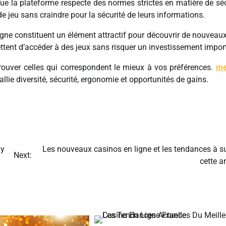
ue la plateforme respecte des normes strictes en matière de séc
e jeu sans craindre pour la sécurité de leurs informations.
ligne constituent un élément attractif pour découvrir de nouveaux
ettent d’accéder à des jeux sans risquer un investissement impor
 trouver celles qui correspondent le mieux à vos préférences.
me
llie diversité, sécurité, ergonomie et opportunités de gains.
ay
Les nouveaux casinos en ligne et les tendances à s
Next:
cette a