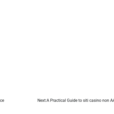
nce
Next:
A Practical Guide to siti casino non