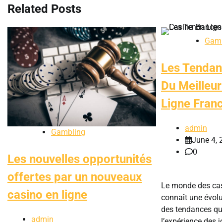
Related Posts
Gamb
Les Tendan
Du Meilleu
Ligne Fran
admin
Gambling
June 4, 
0
Les nouvelles opportunités
offertes par un nouveaux
Le monde des cas
casino en ligne
connaît une évolu
des tendances qui
admin
l’expérience des j