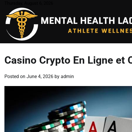
Skip
Thursday, August 6, 2026
to
content
Casino Crypto En Ligne et 
Posted on
June 4, 2026
by
admin