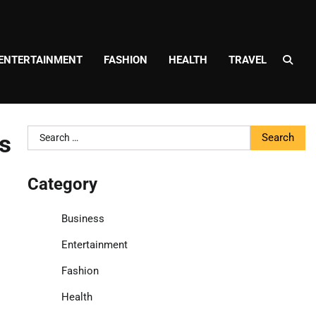
ENTERTAINMENT
FASHION
HEALTH
TRAVEL
Search
s
for:
Category
Business
Entertainment
Fashion
Health