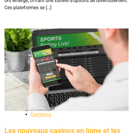
ont émergé, offrant une variété d’options de divertissement.
Ces plateformes se […]
Gambling
Les nouveaux casinos en ligne et les