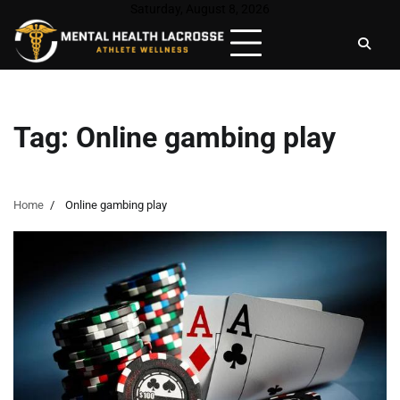
Skip
Saturday, August 8, 2026
to
content
Tag:
Online gambing play
Home
Online gambing play