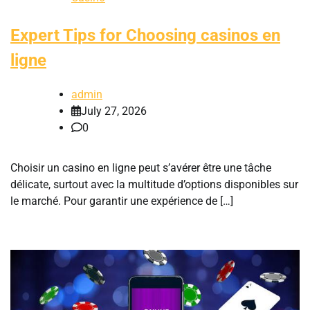
Expert Tips for Choosing casinos en
ligne
admin
July 27, 2026
0
Choisir un casino en ligne peut s’avérer être une tâche
délicate, surtout avec la multitude d’options disponibles sur
le marché. Pour garantir une expérience de […]