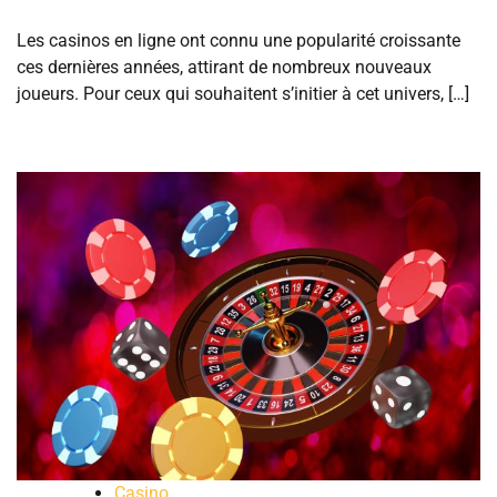
Les casinos en ligne ont connu une popularité croissante
ces dernières années, attirant de nombreux nouveaux
joueurs. Pour ceux qui souhaitent s’initier à cet univers, […]
Casino