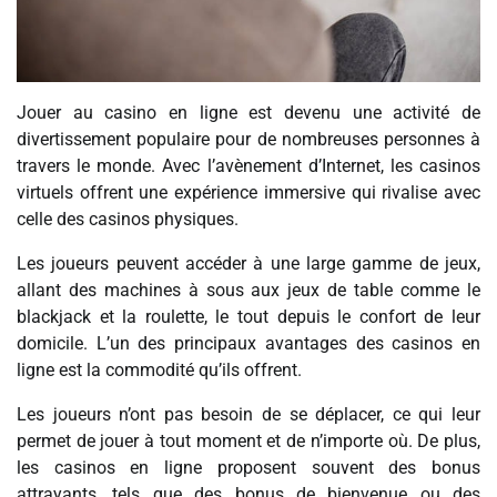
Jouer au casino en ligne est devenu une activité de
divertissement populaire pour de nombreuses personnes à
travers le monde. Avec l’avènement d’Internet, les casinos
virtuels offrent une expérience immersive qui rivalise avec
celle des casinos physiques.
Les joueurs peuvent accéder à une large gamme de jeux,
allant des machines à sous aux jeux de table comme le
blackjack et la roulette, le tout depuis le confort de leur
domicile. L’un des principaux avantages des casinos en
ligne est la commodité qu’ils offrent.
Les joueurs n’ont pas besoin de se déplacer, ce qui leur
permet de jouer à tout moment et de n’importe où. De plus,
les casinos en ligne proposent souvent des bonus
attrayants, tels que des bonus de bienvenue ou des