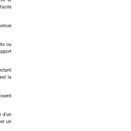
facile
nvenue
its ou
apport
ectant
est la
issent
é d’un
est un