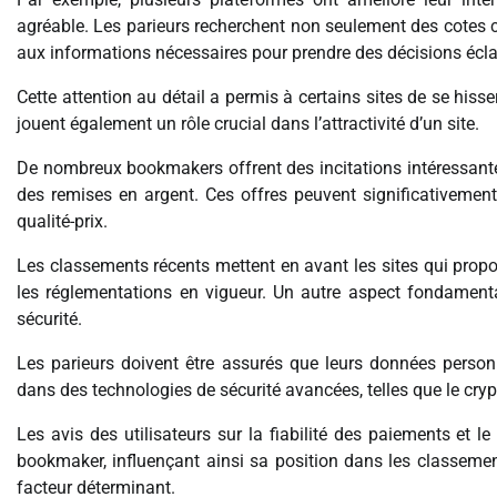
agréable. Les parieurs recherchent non seulement des cotes c
aux informations nécessaires pour prendre des décisions écla
Cette attention au détail a permis à certains sites de se his
jouent également un rôle crucial dans l’attractivité d’un site.
De nombreux bookmakers offrent des incitations intéressantes
des remises en argent. Ces offres peuvent significativement 
qualité-prix.
Les classements récents mettent en avant les sites qui prop
les réglementations en vigueur. Un autre aspect fondamen
sécurité.
Les parieurs doivent être assurés que leurs données personne
dans des technologies de sécurité avancées, telles que le cr
Les avis des utilisateurs sur la fiabilité des paiements et le
bookmaker, influençant ainsi sa position dans les classemen
facteur déterminant.