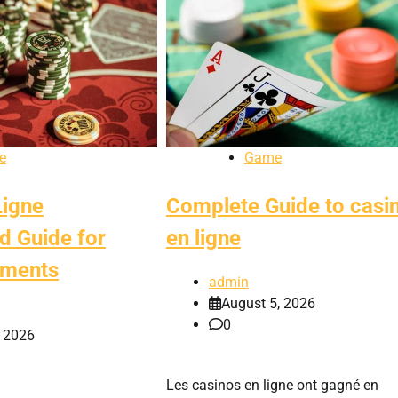
e
Game
Ligne
Complete Guide to casi
d Guide for
en ligne
yments
admin
August 5, 2026
0
, 2026
Les casinos en ligne ont gagné en