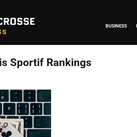
BUSINESS
is Sportif Rankings