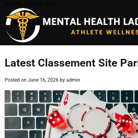
Skip
Saturday, August 8, 2026
to
content
Latest Classement Site Par
Posted on
June 16, 2026
by
admin