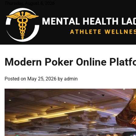
Skip
Thursday, August 6, 2026
to
content
Modern Poker Online Platf
Posted on
May 25, 2026
by
admin