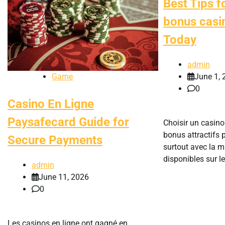
Best Tips f
bonus casin
Today
admin
June 1, 
Game
0
Casino En Ligne
Paysafecard Guide for
Choisir un casino
bonus attractifs p
Secure Payments
surtout avec la m
disponibles sur l
admin
June 11, 2026
0
Les casinos en ligne ont gagné en