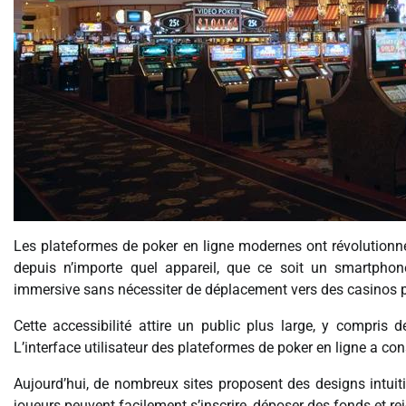
Les plateformes de poker en ligne modernes ont révolutionné
depuis n’importe quel appareil, que ce soit un smartphone
immersive sans nécessiter de déplacement vers des casinos 
Cette accessibilité attire un public plus large, y compris 
L’interface utilisateur des plateformes de poker en ligne a co
Aujourd’hui, de nombreux sites proposent des designs intuitif
joueurs peuvent facilement s’inscrire, déposer des fonds et re