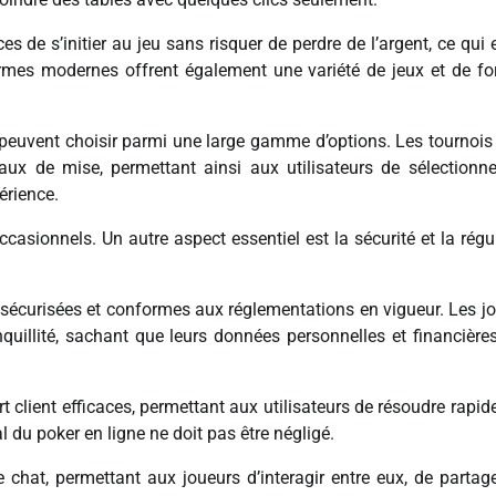
s de s’initier au jeu sans risquer de perdre de l’argent, ce qui 
formes modernes offrent également une variété de jeux et de f
euvent choisir parmi une large gamme d’options. Les tournois 
aux de mise, permettant ainsi aux utilisateurs de sélectionn
érience.
casionnels. Un autre aspect essentiel est la sécurité et la régu
 sécurisées et conformes aux réglementations en vigueur. Les j
nquillité, sachant que leurs données personnelles et financière
 client efficaces, permettant aux utilisateurs de résoudre rapi
al du poker en ligne ne doit pas être négligé.
chat, permettant aux joueurs d’interagir entre eux, de partag