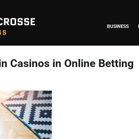
BUSINESS
n Casinos in Online Betting