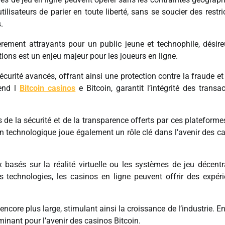
lisateurs de parier en toute liberté, sans se soucier des restri
.
ièrement attrayants pour un public jeune et technophile, désir
tions est un enjeu majeur pour les joueurs en ligne.
curité avancés, offrant ainsi une protection contre la fraude et 
tend l
Bitcoin casinos
e Bitcoin, garantit l’intégrité des transac
e la sécurité et de la transparence offerts par ces plateformes
on technologique joue également un rôle clé dans l’avenir des c
 basés sur la réalité virtuelle ou les systèmes de jeu décentr
ces technologies, les casinos en ligne peuvent offrir des expér
core plus large, stimulant ainsi la croissance de l’industrie. Enf
minant pour l’avenir des casinos Bitcoin.