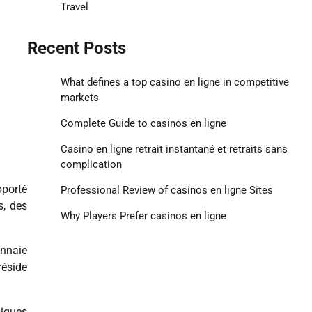
Travel
Recent Posts
What defines a top casino en ligne in competitive
markets
Complete Guide to casinos en ligne
Casino en ligne retrait instantané et retraits sans
complication
pporté
Professional Review of casinos en ligne Sites
s, des
Why Players Prefer casinos en ligne
onnaie
réside
hiques