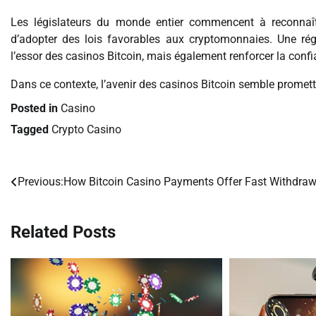
Les législateurs du monde entier commencent à reconnaîtr
d’adopter des lois favorables aux cryptomonnaies. Une rég
l’essor des casinos Bitcoin, mais également renforcer la conf
Dans ce contexte, l’avenir des casinos Bitcoin semble promett
Posted in
Casino
Tagged
Crypto Casino
Previous:
How Bitcoin Casino Payments Offer Fast Withdraw
Post
navigation
Related Posts